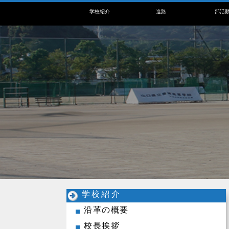
学校紹介
進路
部活
学校紹介
沿革の概要
校長挨拶