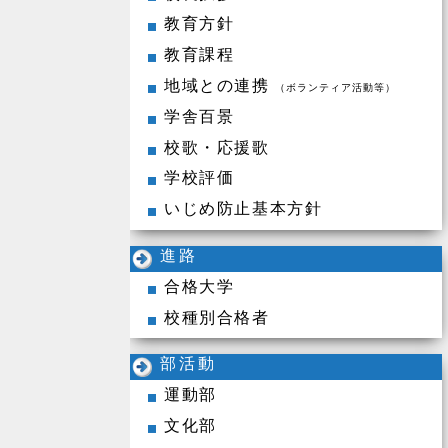
教育方針
教育課程
地域との連携
（ボランティア活動等）
学舎百景
校歌・応援歌
学校評価
いじめ防止基本方針
進路
合格大学
校種別合格者
部活動
運動部
文化部