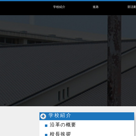
学校紹介
進路
部活
学校紹介
沿革の概要
校長挨拶