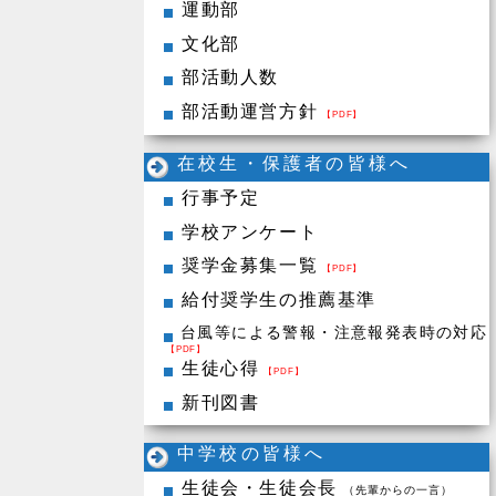
運動部
文化部
部活動人数
部活動運営方針
【PDF】
在校生・保護者の皆様へ
行事予定
学校アンケート
奨学金募集一覧
【PDF】
給付奨学生の推薦基準
台風等による警報・注意報発表時の対応
【PDF】
生徒心得
【PDF】
新刊図書
中学校の皆様へ
生徒会・生徒会長
（先輩からの一言）