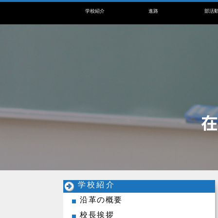
学校紹介
進路
部活
学校紹介
沿革の概要
校長挨拶