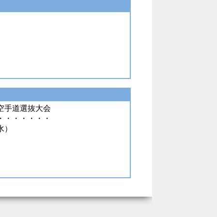
空手道選抜大会
・・・・・・・
水）
）