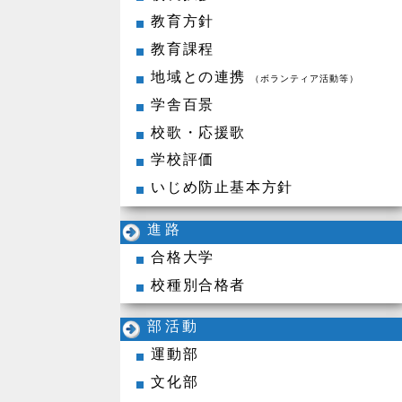
教育方針
教育課程
地域との連携
（ボランティア活動等）
学舎百景
校歌・応援歌
学校評価
いじめ防止基本方針
進路
合格大学
校種別合格者
部活動
運動部
文化部