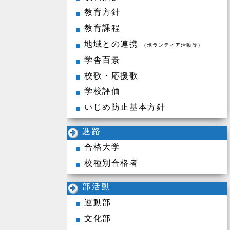
教育方針
教育課程
地域との連携
（ボランティア活動等）
学舎百景
校歌・応援歌
学校評価
いじめ防止基本方針
進路
合格大学
校種別合格者
部活動
運動部
文化部