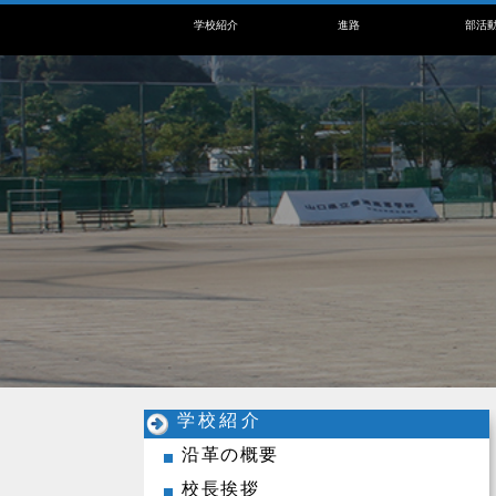
学校紹介
進路
部活
学校紹介
沿革の概要
校長挨拶