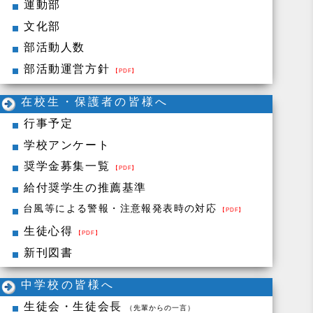
運動部
文化部
部活動人数
部活動運営方針
【PDF】
在校生・保護者の皆様へ
行事予定
学校アンケート
奨学金募集一覧
【PDF】
給付奨学生の推薦基準
台風等による警報・注意報発表時の対応
【PDF】
生徒心得
【PDF】
新刊図書
中学校の皆様へ
生徒会・生徒会長
（先輩からの一言）