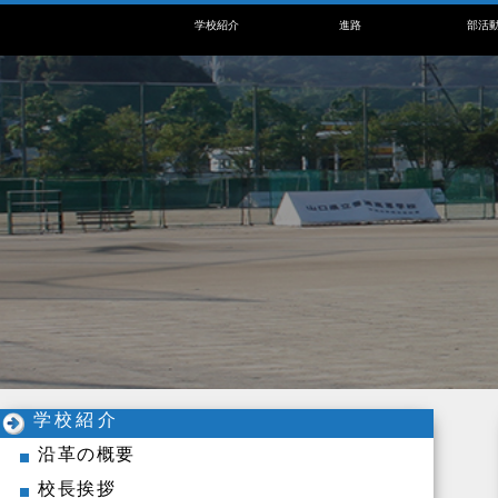
学校紹介
進路
部活
学校紹介
沿革の概要
校長挨拶