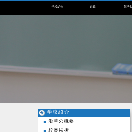
学校紹介
進路
部活
学校紹介
沿革の概要
校長挨拶