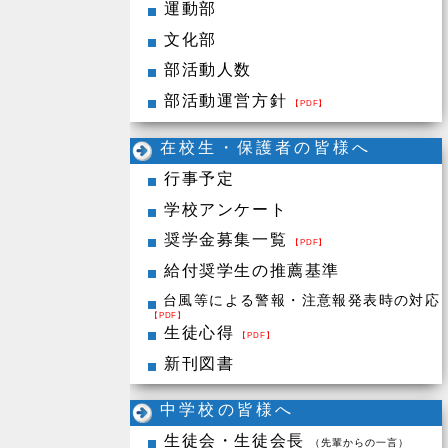
運動部
文化部
部活動人数
部活動運営方針
【PDF】
在校生・保護者の皆様へ
行事予定
学校アンケート
奨学金募集一覧
【PDF】
給付奨学生の推薦基準
台風等による警報・注意報発表時の対応
【PDF】
生徒心得
【PDF】
新刊図書
中学校の皆様へ
生徒会・生徒会長
（先輩からの一言）